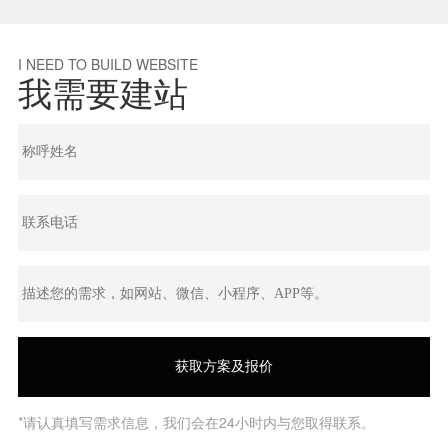
I NEED TO BUILD WEBSITE
我需要建站
*请认真填写需求信息，我们会在24小时内与您取得联系。