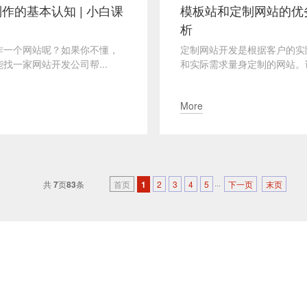
作的基本认知 | 小白课
模板站和定制网站的优
析
作一个网站呢？如果你不懂，
定制网站开发是根据客户的实
找一家网站开发公司帮...
和实际需求量身定制的网站。该.
More
共
7
页
83
条
首页
1
2
3
4
5
···
下一页
末页